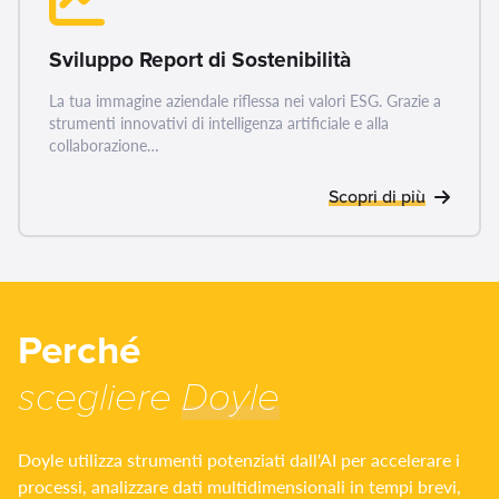
PROIETTATO AL
Sviluppo Report di Sostenibilità
FUTURO
La tua immagine aziendale riflessa nei valori ESG. Grazie a
strumenti innovativi di intelligenza artificiale e alla
collaborazione…
Servizi per la sostenibilità
Scopri di più
aziendale
Perché
scegliere
Doyle
Doyle utilizza strumenti potenziati dall'AI per accelerare i
processi, analizzare dati multidimensionali in tempi brevi,