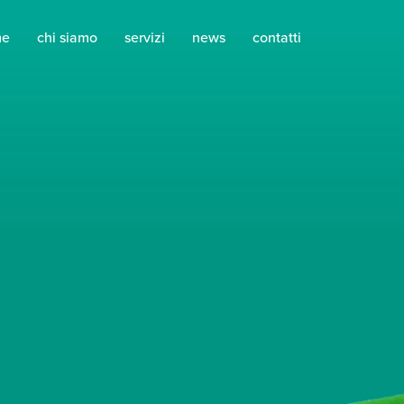
me
chi siamo
servizi
news
contatti